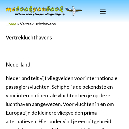
Ga
naar
de
Home
»
Vertrekluchthavens
inhoud
Vertrekluchthavens
Nederland
Nederland telt vijf vliegvelden voor internationale
passagiersvluchten. Schiphol is de bekendste en
voor intercontinentale vluchten ben je op deze
luchthaven aangewezen. Voor vluchten in en om
Europa zijn de kleinere vliegvelden prima
alternatieven. Hieronder vind je een uitgebreid