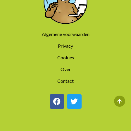
Algemene voorwaarden
Privacy
Cookies
Over
Contact
F
T
a
w
c
i
e
t
b
t
o
e