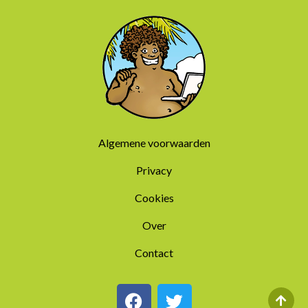
Algemene voorwaarden
Privacy
Cookies
Over
Contact
F
T
a
w