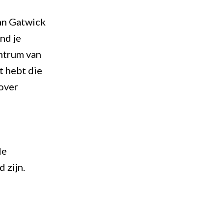
van Gatwick
nd je
entrum van
t hebt die
 over
de
 zijn.