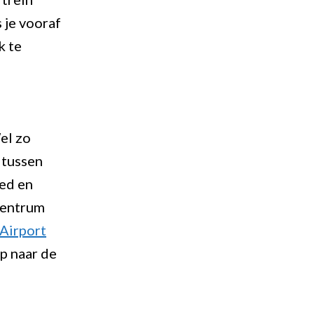
 je vooraf
k te
el zo
 tussen
ted en
centrum
 Airport
ip naar de