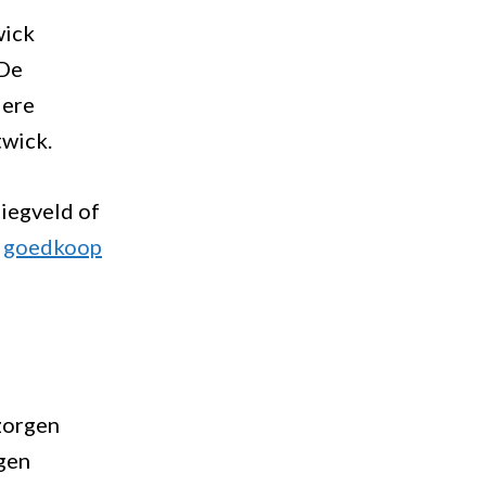
wick
 De
dere
twick.
liegveld of
r
goedkoop
zorgen
gen