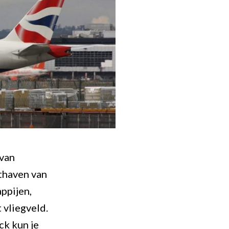
 van
thaven van
ppijen,
 vliegveld.
ck kun je