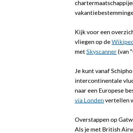
chartermaatschappije
vakantiebestemmingen
Kijk voor een overzic
vliegen op de
Wikiped
met
Skyscanner
(van “
Je kunt vanaf Schiph
intercontinentale vlu
naar een Europese bes
via Londen
vertellen 
Overstappen op Gatw
Als je met British Ai