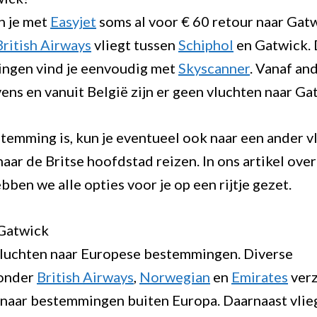
n je met
Easyjet
soms al voor € 60 retour naar Gat
British Airways
vliegt tussen
Schiphol
en Gatwick.
ngen vind je eenvoudig met
Skyscanner
. Vanaf an
ns en vanuit België zijn er geen vluchten naar Ga
temming is, kun je eventueel ook naar een ander v
 naar de Britse hoofdstad reizen. In ons artikel ove
bben we alle opties voor je op een rijtje gezet.
 Gatwick
 vluchten naar Europese bestemmingen. Diverse
ronder
British Airways
,
Norwegian
en
Emirates
ver
 naar bestemmingen buiten Europa. Daarnaast vlie