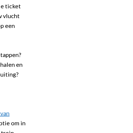
e ticket
w vlucht
op een
stappen?
 halen en
uiting?
 van
ptie om in
 trein