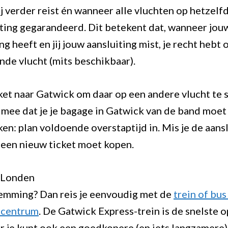
 verder reist én wanneer alle vluchten op hetzelfd
uiting gegarandeerd. Dit betekent dat, wanneer jou
g heeft en jij jouw aansluiting mist, je recht hebt 
nde vlucht (mits beschikbaar).
icket naar Gatwick om daar op een andere vlucht te 
mee dat je je bagage in Gatwick van de band moet
n: plan voldoende overstaptijd in. Mis je de aansl
e een nieuw ticket moet kopen.
 Londen
temming? Dan reis je eenvoudig met de
trein of bus
-centrum
. De Gatwick Express-trein is de snelste o
r je kunt ook een goedkopere (en iets langzamere)