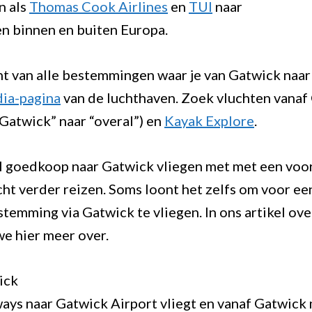
n als
Thomas Cook Airlines
en
TUI
naar
 binnen en buiten Europa.
ht van alle bestemmingen waar je van Gatwick naar
ia-pagina
van de luchthaven. Zoek vluchten vanaf
Gatwick” naar “overal”) en
Kayak Explore
.
ol goedkoop naar Gatwick vliegen met met een voo
cht verder reizen. Soms loont het zelfs om voor ee
temming via Gatwick te vliegen. In ons artikel ov
we hier meer over.
ick
rways naar Gatwick Airport vliegt en vanaf Gatwick