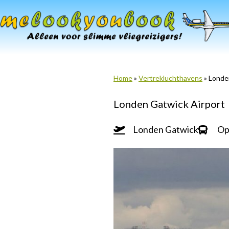
Ga
naar
de
inhoud
Home
»
Vertrekluchthavens
»
Londe
Londen Gatwick Airport
Londen Gatwick
Op