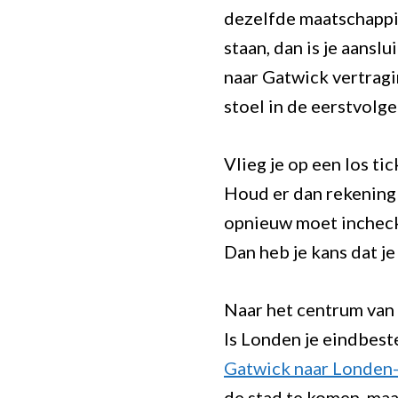
dezelfde maatschappij
staan, dan is je aansl
naar Gatwick vertragin
stoel in de eerstvolge
Vlieg je op een los t
Houd er dan rekening 
opnieuw moet inchecke
Dan heb je kans dat j
Naar het centrum van
Is Londen je eindbes
Gatwick naar Londen
de stad te komen, maa