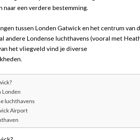
n naar een verdere bestemming.
ingen tussen Londen Gatwick en het centrum van d
al andere Londense luchthavens (vooral met Heath
an het vliegveld vind je diverse
jkheden.
wick?
n Londen
e luchthavens
ick Airport
chthaven
wick?