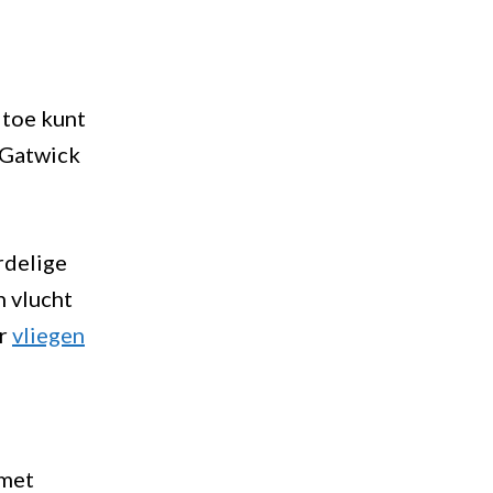
 toe kunt
 Gatwick
rdelige
n vlucht
er
vliegen
 met