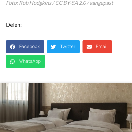
Foto
:
Rob Hodgkins
/
CC BY-SA 2.0
/ aangepast
Delen:
Facebook
Twitter
Email
WhatsApp