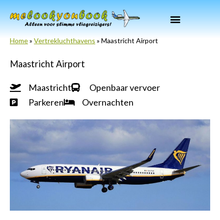
Ga
naar
de
Home
»
Vertrekluchthavens
»
Maastricht Airport
inhoud
Maastricht Airport
Maastricht
Openbaar vervoer
Parkeren
Overnachten