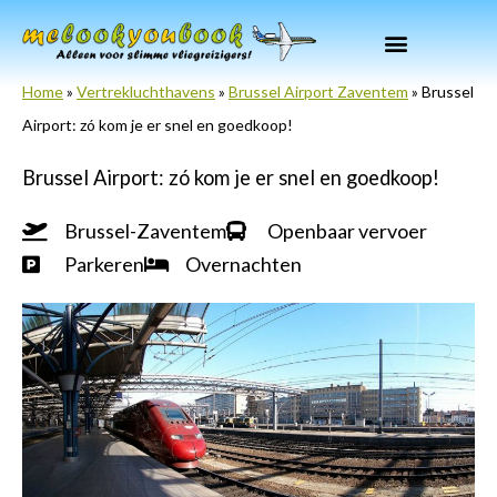
Ga
naar
de
Home
»
Vertrekluchthavens
»
Brussel Airport Zaventem
»
Brussel
inhoud
Airport: zó kom je er snel en goedkoop!
Brussel Airport: zó kom je er snel en goedkoop!
Brussel-Zaventem
Openbaar vervoer
Parkeren
Overnachten