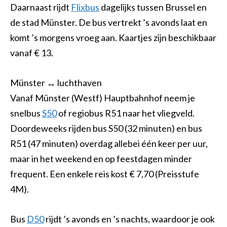
Daarnaast rijdt
Flixbus
dagelijks tussen Brussel en
de stad Münster. De bus vertrekt ’s avonds laat en
komt ’s morgens vroeg aan. Kaartjes zijn beschikbaar
vanaf € 13.
Münster ↔ luchthaven
Vanaf Münster (Westf) Hauptbahnhof neem je
snelbus
S50
of regiobus R51 naar het vliegveld.
Doordeweeks rijden bus S50 (32 minuten) en bus
R51 (47 minuten) overdag allebei één keer per uur,
maar in het weekend en op feestdagen minder
frequent. Een enkele reis kost € 7,70 (Preisstufe
4M).
Bus
D50
rijdt ’s avonds en ’s nachts, waardoor je ook