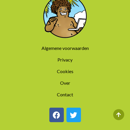
Algemene voorwaarden
Privacy
Cookies
Over
Contact
F
T
a
w
c
i
e
t