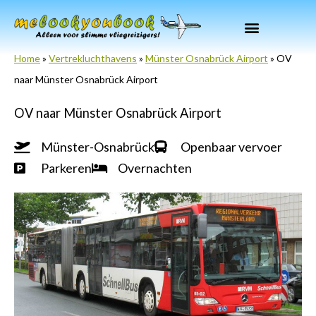
Ga
naar
de
Home
»
Vertrekluchthavens
»
Münster Osnabrück Airport
»
OV
inhoud
naar Münster Osnabrück Airport
OV naar Münster Osnabrück Airport
Münster-Osnabrück
Openbaar vervoer
Parkeren
Overnachten